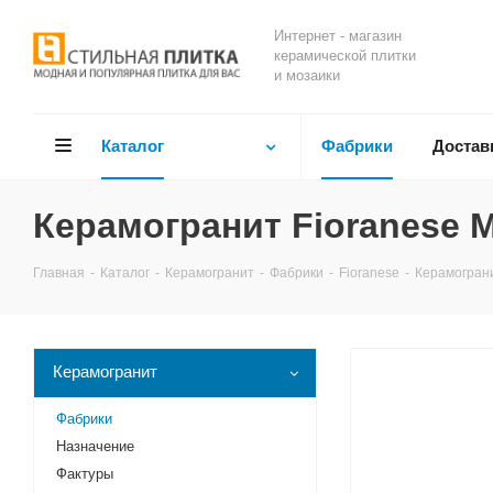
Интернет - магазин
керамической плитки
и мозаики
Каталог
Фабрики
Достав
Керамогранит Fioranese M
Главная
-
Каталог
-
Керамогранит
-
Фабрики
-
Fioranese
-
Керамограни
Керамогранит
Фабрики
Назначение
Фактуры