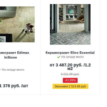
могранит Edimax
Керамогранит Elios Essential
На складе много
InStone
от
3 487.20 руб.
/1.2
м2
На складе много
6 011.88 руб.
-41.99%
1 378 руб.
/шт
Экономия
2 524.68 руб.