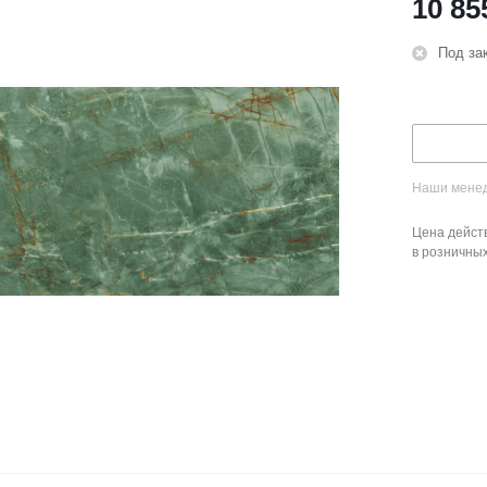
10 85
Под за
Наши менед
Цена действ
в розничны