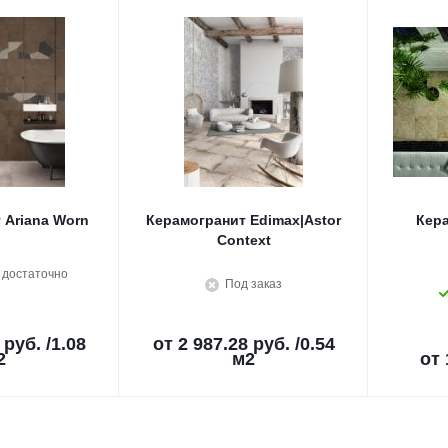
 Ariana Worn
Керамогранит Edimax|Astor
Кера
Context
 достаточно
Под заказ
 руб.
/1.08
от
2 987.28 руб.
/0.54
2
м2
от