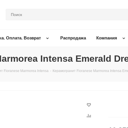
ка. Оплата. Возврат
Распродажа
Компания
armorea Intensa Emerald Dr
т Fioranese Marmorea Intensa
-
Керамогранит Fioranese Marmorea Intensa Em