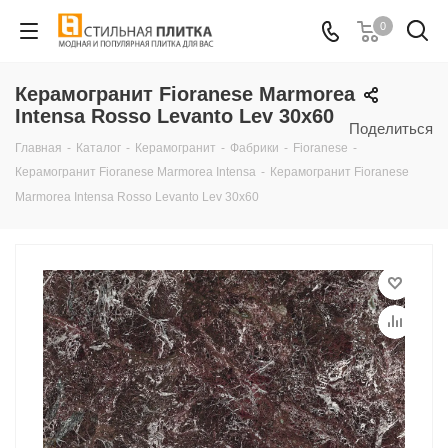
0
Керамогранит Fioranese Marmorea
Intensa Rosso Levanto Lev 30x60
Поделиться
Главная
-
Каталог
-
Керамогранит
-
Фабрики
-
Fioranese
-
Керамогранит Fioranese Marmorea Intensa
-
Керамогранит Fioranese
Marmorea Intensa Rosso Levanto Lev 30x60