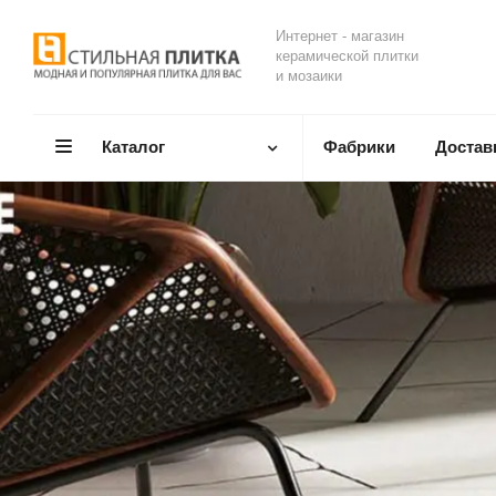
Интернет - магазин
керамической плитки
и мозаики
Каталог
Фабрики
Достав
I COCCI
Мировое признание к
Посмотреть колле