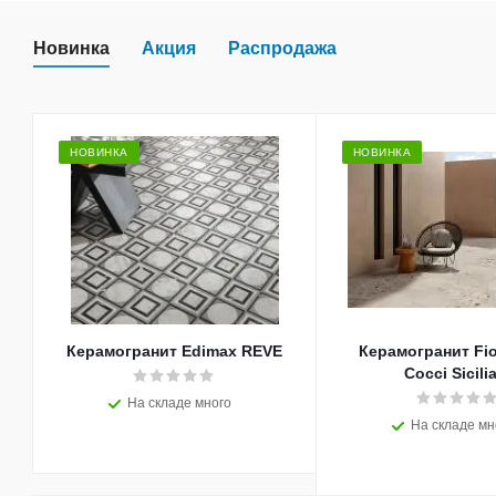
Новинка
Акция
Распродажа
НОВИНКА
НОВИНКА
Керамогранит Edimax REVE
Керамогранит Fio
Cocci Sicili
На складе много
На складе мн