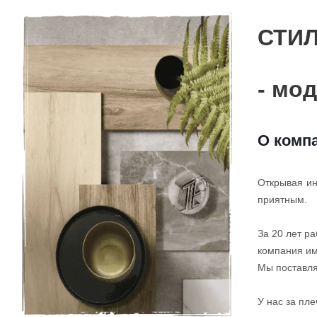
СТИ
- мо
О комп
Открывая ин
приятным.
За 20 лет р
компания им
Мы поставля
У нас за пл