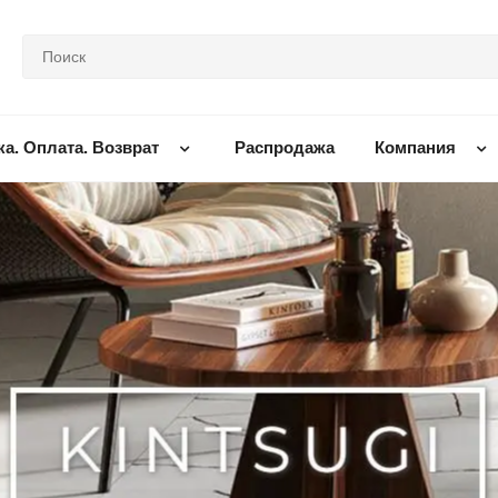
ка. Оплата. Возврат
Распродажа
Компания
оллекции FIORANESE I COCCI
кцию