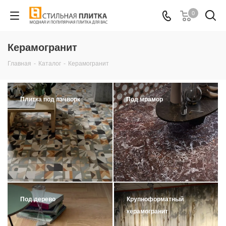
0
Керамогранит
Главная
-
Каталог
-
Керамогранит
Плитка под пэчворк
Под мрамор
Под дерево
Крупноформатный
керамогранит