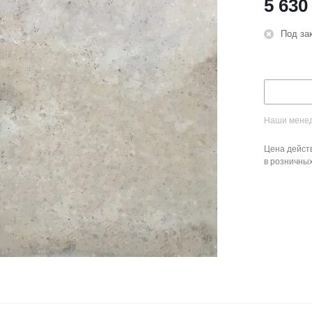
5 630
Под за
Наши менед
Цена действ
в розничны