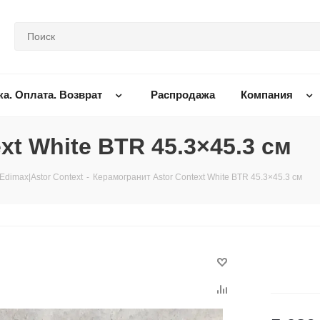
ка. Оплата. Возврат
Распродажа
Компания
xt White BTR 45.3×45.3 см
Edimax|Astor Context
-
Керамогранит Astor Context White BTR 45.3×45.3 см