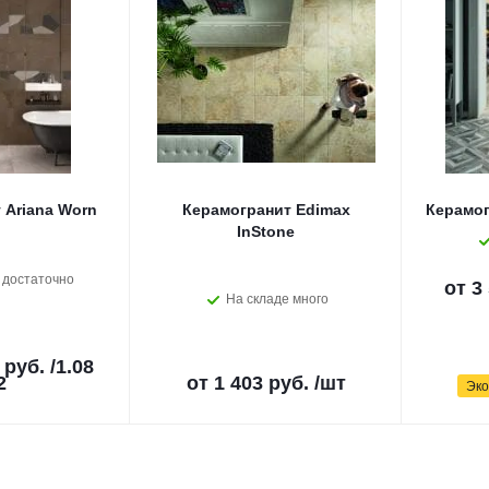
 Ariana Worn
Керамогранит Edimax
Керамог
InStone
 достаточно
от
3
На складе много
 руб.
/1.08
2
от
1 403 руб.
/шт
Эк