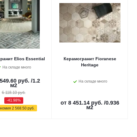
ранит Elios Essential
Керамогранит Fioranese
Heritage
На складе много
 549.60 руб.
/1.2
На складе много
м2
6 118.10 руб.
-41.98%
от
8 451.14 руб.
/0.936
м2
ономия
2 568.50 руб.