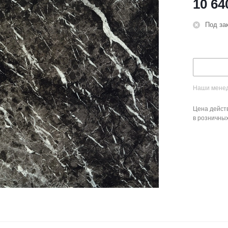
10 64
Под за
Наши менед
Цена действ
в розничны