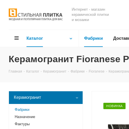
Интернет - магазин
керамической плитки
и мозаики
Каталог
Фабрики
Достав
Керамогранит Fioranese Pr
Главная
-
Каталог
-
Керамогранит
-
Фабрики
-
Fioranese
-
Керамограни
Керамогранит
НОВИНКА
Фабрики
Назначение
Фактуры