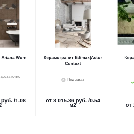
 Ariana Worn
Керамогранит Edimax|Astor
Кера
Context
 достаточно
Под заказ
 руб.
/1.08
от
3 015.36 руб.
/0.54
2
м2
от