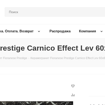
ка. Оплата. Возврат
Распродажа
Компания
estige Carnico Effect Lev 6
т Fioranese Prestige
-
Керамогранит Fioranese Prestige Carnico Effect Lev 60x