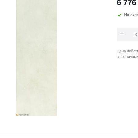
6 776
На скл
Цена действ
в розничны