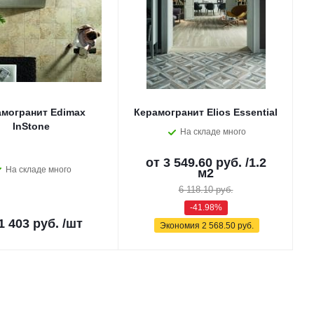
могранит Edimax
Керамогранит Elios Essential
InStone
На складе много
от
3 549.60 руб.
/1.2
На складе много
м2
6 118.10 руб.
-41.98%
1 403 руб.
/шт
Экономия
2 568.50 руб.