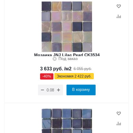
Мозаика JNJ Lilac Pearl CK3534
Под заказ
3 633
руб.
/м2
6 055
руб.
-
40
%
Экономия
2 422
руб.
В корзину