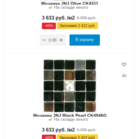
Мозаика JNJ Olive CK4311
На складе много
3 633
руб.
/м2
6 055
руб.
-
40
%
Экономия
2 422
руб.
В корзину
Мозаика JNJ Black Pearl CK4546G
На складе много
3 633
руб.
/м2
6 055
руб.
-
40
%
Экономия
2 422
руб.