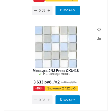
В корзину
Мозаика JNJ Frost CK6418
На складе много
3 633
руб.
/м2
6 055
руб.
-
40
%
Экономия
2 422
руб.
В корзину