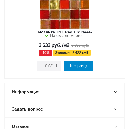
Мозаика JNJ Red CK9944G
На складе много
3 633
руб.
/м2
6 055
руб.
-
40
%
Экономия
2 422
руб.
В корзину
Информация
Задать вопрос
Отзывы