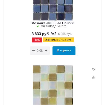
Мозаика JNJ Lilac CK3538
На складе много
3 633
руб.
/м2
6 055
руб.
-
40
%
Экономия
2 422
руб.
В корзину