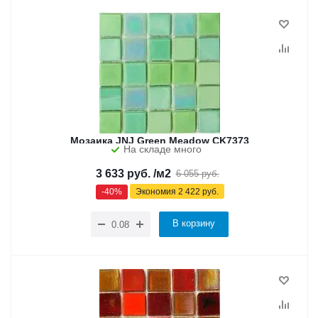
Мозаика JNJ Green Meadow CK7373
На складе много
3 633
руб.
/м2
6 055
руб.
-
40
%
Экономия
2 422
руб.
В корзину