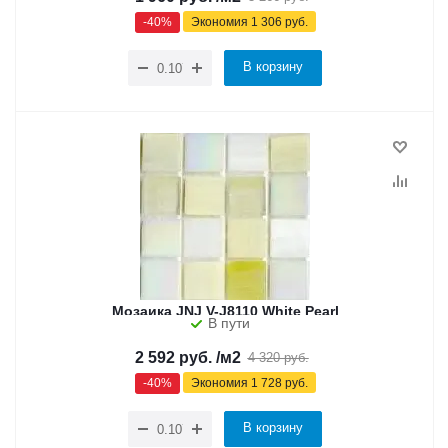
-
40
%
Экономия
1 306
руб.
В корзину
Мозаика JNJ V-J8110 White Pearl
В пути
2 592
руб.
/м2
4 320
руб.
-
40
%
Экономия
1 728
руб.
В корзину