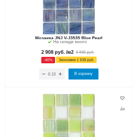
Мозаика JNJ V-J3535 Blue Pearl
На складе много
2 908
руб.
/м2
4 846
руб.
-
40
%
Экономия
1 938
руб.
В корзину