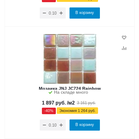
В корзину
Мозаика JNJ JC724 Rainbow
На складе много
1 897
руб.
/м2
3 161
руб.
-
40
%
Экономия
1 264
руб.
В корзину