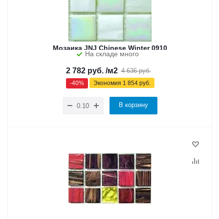
Мозаика JNJ Chinese Winter 0910
На складе много
2 782
руб.
/м2
4 636
руб.
-
40
%
Экономия
1 854
руб.
В корзину