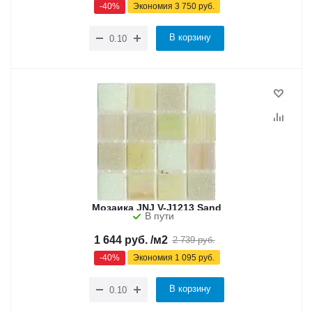
-
40
%
Экономия
3 750
руб.
В корзину
Мозаика JNJ V-J1213 Sand
В пути
1 644
руб.
/м2
2 739
руб.
-
40
%
Экономия
1 095
руб.
В корзину