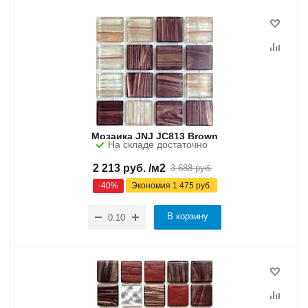
Мозаика JNJ JC813 Brown
На складе достаточно
2 213
руб.
/м2
3 688
руб.
-
40
%
Экономия
1 475
руб.
В корзину