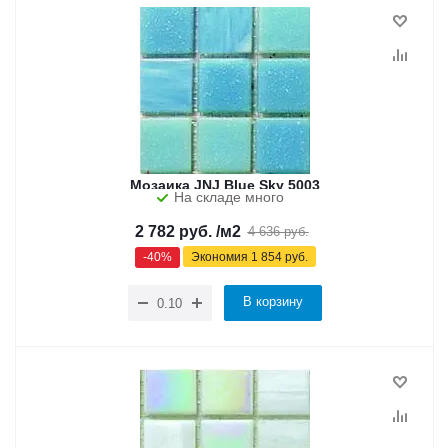
Мозаика JNJ Blue Sky 5003
На складе много
2 782
руб.
/м2
4 636
руб.
-
40
%
Экономия
1 854
руб.
В корзину