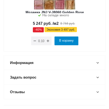
Мозаика JNJ V-J8060 Golden Rose
На складе много
5 247
руб.
/м2
8 744
руб.
-
40
%
Экономия
3 497
руб.
В корзину
Информация
Задать вопрос
Отзывы