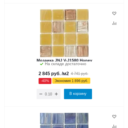
Мозаика JNJ V-J1580 Honey
На складе достаточно
2 845
руб.
/м2
4 741
руб.
-
40
%
Экономия
1 896
руб.
В корзину