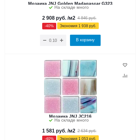
Мозаика JNJ Golden Madagascar G323
На складе много
2 908
руб.
/м2
4 846
руб.
-
40
%
Экономия
1 938
руб.
В корзину
Мозаика JNJ JC216
На складе много
1 581
руб.
/м2
2 634
руб.
-
40
%
Экономия
1 053
руб.