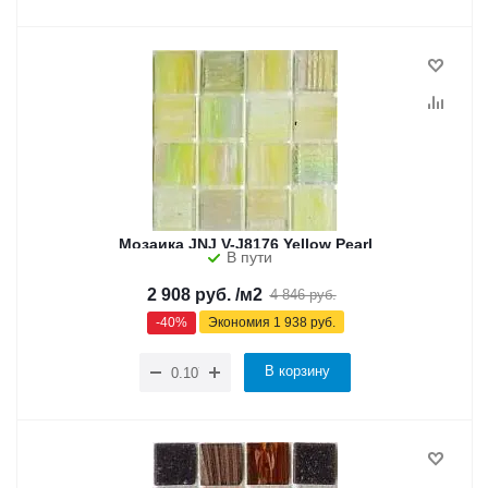
Мозаика JNJ V-J8176 Yellow Pearl
В пути
2 908
руб.
/м2
4 846
руб.
-
40
%
Экономия
1 938
руб.
В корзину