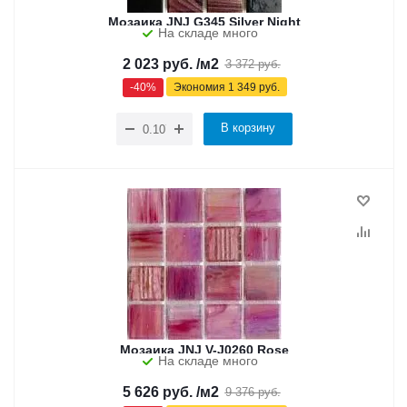
Мозаика JNJ G345 Silver Night
На складе много
2 023
руб.
/м2
3 372
руб.
-
40
%
Экономия
1 349
руб.
В корзину
Мозаика JNJ V-J0260 Rose
На складе много
5 626
руб.
/м2
9 376
руб.