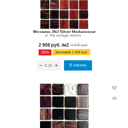
Мозаика JNJ Silver Madagascar
На складе много
2 908
руб.
/м2
4 846
руб.
-
40
%
Экономия
1 938
руб.
В корзину