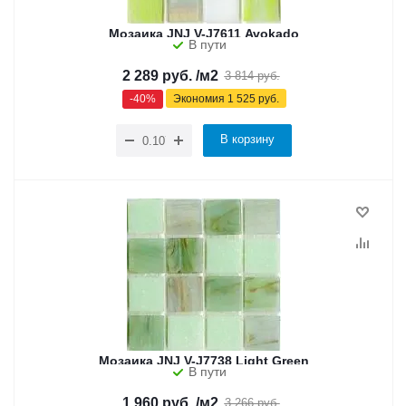
Мозаика JNJ V-J7611 Avokado
В пути
2 289
руб.
/м2
3 814
руб.
-
40
%
Экономия
1 525
руб.
В корзину
Мозаика JNJ V-J7738 Light Green
В пути
1 960
руб.
/м2
3 266
руб.