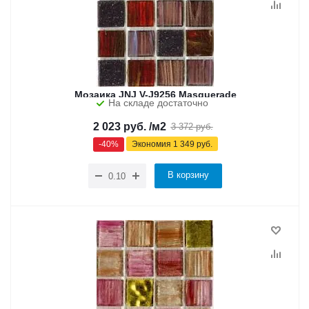
Мозаика JNJ V-J9256 Masquerade
На складе достаточно
2 023
руб.
/м2
3 372
руб.
-
40
%
Экономия
1 349
руб.
В корзину