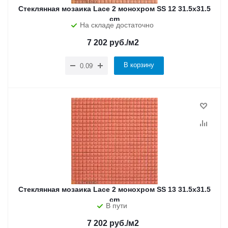
Стеклянная мозаика Lace 2 монохром SS 12 31.5x31.5
cm
На складе достаточно
7 202
руб.
/м2
В корзину
Стеклянная мозаика Lace 2 монохром SS 13 31.5x31.5
cm
В пути
7 202
руб.
/м2