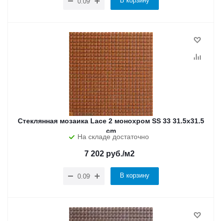
В корзину
Стеклянная мозаика Lace 2 монохром SS 33 31.5x31.5
cm
На складе достаточно
7 202
руб.
/м2
В корзину