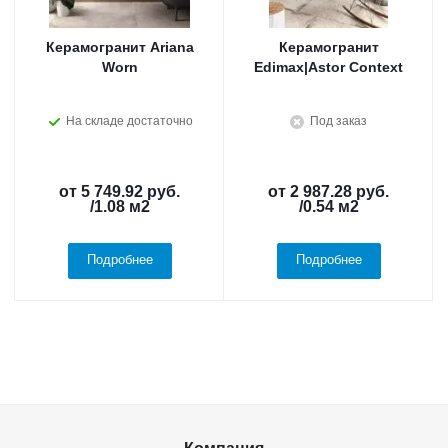
Керамогранит Ariana
Керамогранит
Worn
Edimax|Astor Context
На складе достаточно
Под заказ
от
5 749.92 руб.
от
2 987.28 руб.
/1.08 м2
/0.54 м2
Подробнее
Подробнее