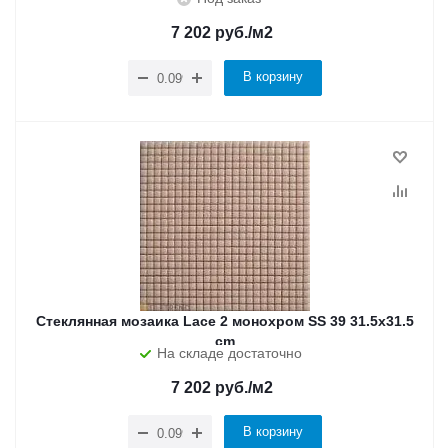
7 202
руб.
/м2
В корзину
Стеклянная мозаика Lace 2 монохром SS 39 31.5x31.5
cm
На складе достаточно
7 202
руб.
/м2
В корзину