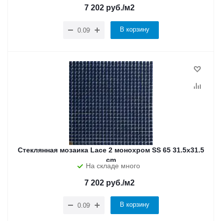
7 202
руб.
/м2
В корзину
Стеклянная мозаика Lace 2 монохром SS 65 31.5x31.5
cm
На складе много
7 202
руб.
/м2
В корзину