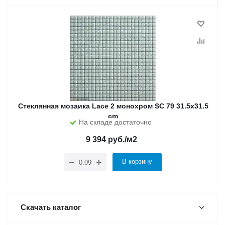
Стеклянная мозаика Lace 2 монохром SC 79 31.5x31.5
cm
На складе достаточно
9 394
руб.
/м2
В корзину
Скачать каталог