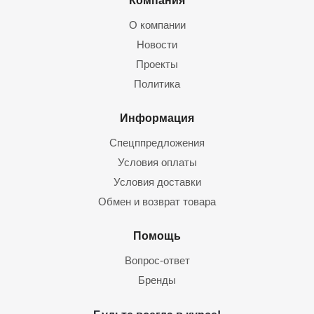
Компания
О компании
Новости
Проекты
Политика
Информация
Спецппредложения
Условия оплаты
Условия доставки
Обмен и возврат товара
Помощь
Вопрос-ответ
Бренды