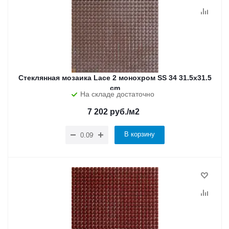
Стеклянная мозаика Lace 2 монохром SS 34 31.5x31.5
cm
На складе достаточно
7 202
руб.
/м2
В корзину