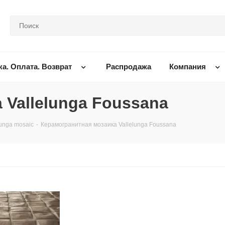
ка. Оплата. Возврат
Распродажа
Компания
 Vallelunga Foussana
lunga mosaic
-
Керамогранитная мозаика Vallelunga Foussana