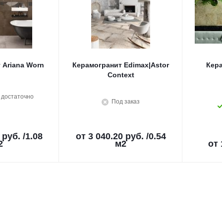
 Ariana Worn
Керамогранит Edimax|Astor
Кера
Context
 достаточно
Под заказ
 руб.
/1.08
от
3 040.20 руб.
/0.54
2
м2
от