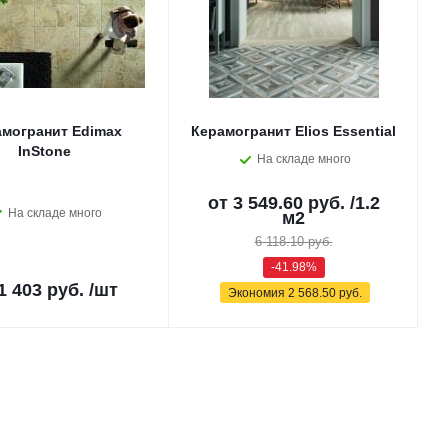
могранит Edimax
Керамогранит Elios Essential
InStone
На складе много
от
3 549.60 руб.
/1.2
На складе много
м2
6 118.10 руб.
-41.98%
1 403 руб.
/шт
Экономия
2 568.50 руб.