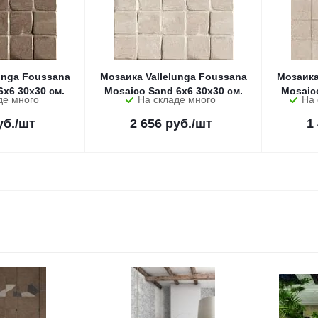
unga Foussana
Мозаика Vallelunga Foussana
Мозаика
x6 30x30 см.
Mosaico Sand 6x6 30x30 см.
Mosaic
де много
На складе много
На 
б.
/шт
2 656
руб.
/шт
1