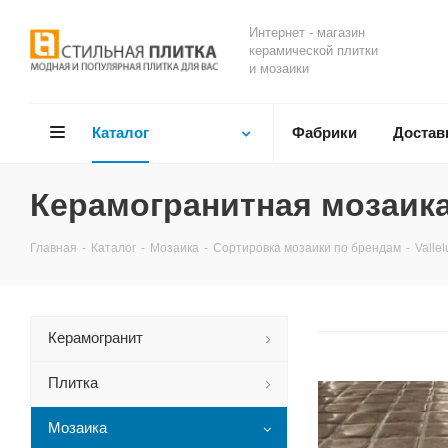
Интернет - магазин
керамической плитки
и мозаики
Каталог
Фабрики
Достав
Керамогранитная мозаика
Главная
-
Каталог
-
Мозаика
-
Сортировка мозаики по брендам
-
Valle
Керамогранит
Плитка
Мозаика