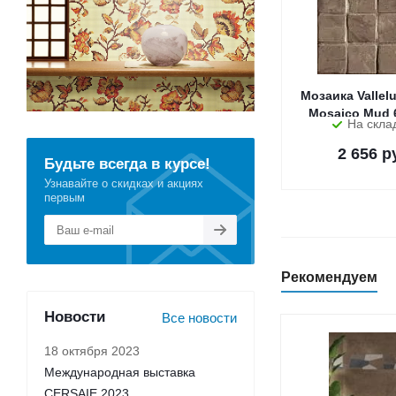
Мозаика Vallel
Mosaico Mud 6
На скла
2 656
ру
Будьте всегда в курсе!
Узнавайте о скидках и акциях
первым
Рекомендуем
Новости
Все новости
18 октября 2023
Международная выставка
CERSAIE 2023