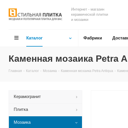
Интернет - магазин
керамической плитки
и мозаики
Каталог
Фабрики
Достав
Каменная мозаика Petra An
Главная
-
Каталог
-
Мозаика
-
Каменная мозаика Petra Antiqua
-
Каменн
Керамогранит
Плитка
Мозаика