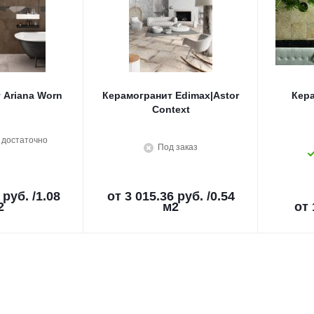
 Ariana Worn
Керамогранит Edimax|Astor
Кера
Context
 достаточно
Под заказ
 руб.
/1.08
от
3 015.36 руб.
/0.54
2
м2
от