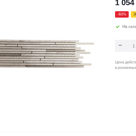
1 054
-
60
%
Э
На скл
Цена действ
в розничны