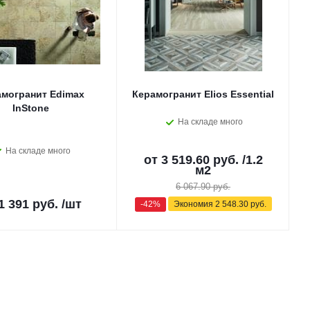
могранит Edimax
Керамогранит Elios Essential
InStone
На складе много
На складе много
от
3 519.60 руб.
/1.2
м2
6 067.90 руб.
1 391 руб.
/шт
-42%
Экономия
2 548.30 руб.