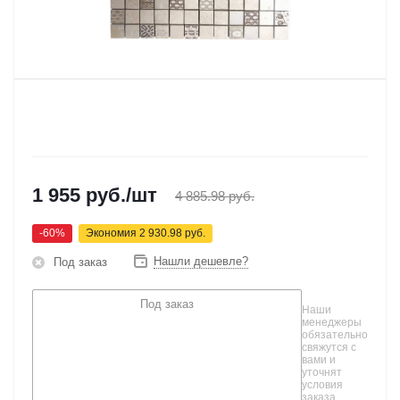
1 955
руб.
/шт
4 885.98
руб.
-
60
%
Экономия
2 930.98
руб.
Нашли дешевле?
Под заказ
Под заказ
Наши
менеджеры
обязательно
свяжутся с
вами и
уточнят
условия
заказа