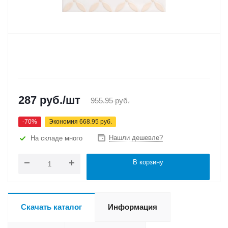
287
руб.
/шт
955.95
руб.
-
70
%
Экономия
668.95
руб.
Нашли дешевле?
На складе много
В корзину
Скачать каталог
Информация