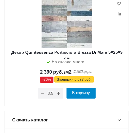
Декор Quintessenza Porticciolo Brezza Di Mare 5×25×9
см
На складе много
2 390
руб.
/м2
7 967
руб.
-
70
%
Экономия
5 577
руб.
В корзину
Скачать каталог