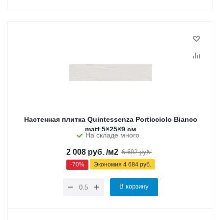
Настенная плитка Quintessenza Porticciolo Bianco
matt 5×25×9 см
На складе много
2 008
руб.
/м2
6 692
руб.
-
70
%
Экономия
4 684
руб.
В корзину